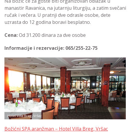
Na Božić će za goste biti organizovan odlazak u
manastir Ravanica, na jutarnju liturgiju, a zatim svečani
ručak i večera. U pratnji dve odrasle osobe, dete
uzrasta do 12 godina boravi besplatno.
Cena:
Od 31.200 dinara za dve osobe
Informacije i rezervacije: 065/255-22-75
Hotel Villa Breg, Vršac
Božićni SPA aranžman – Hotel Villa Breg, Vršac