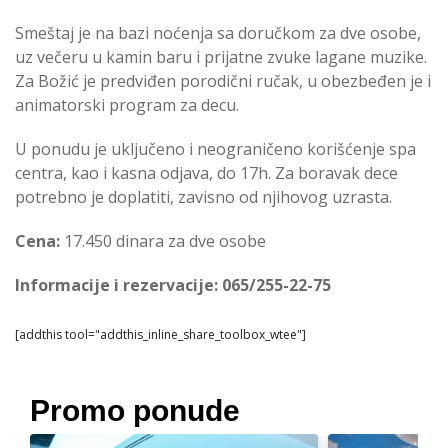
Smeštaj je na bazi noćenja sa doručkom za dve osobe,
uz večeru u kamin baru i prijatne zvuke lagane muzike.
Za Božić je predviđen porodični ručak, u obezbeđen je i
animatorski program za decu.
U ponudu je uključeno i neograničeno korišćenje spa
centra, kao i kasna odjava, do 17h. Za boravak dece
potrebno je doplatiti, zavisno od njihovog uzrasta.
Cena:
17.450 dinara za dve osobe
Informacije i rezervacije: 065/255-22-75
[addthis tool="addthis_inline_share_toolbox_wtee"]
Promo ponude