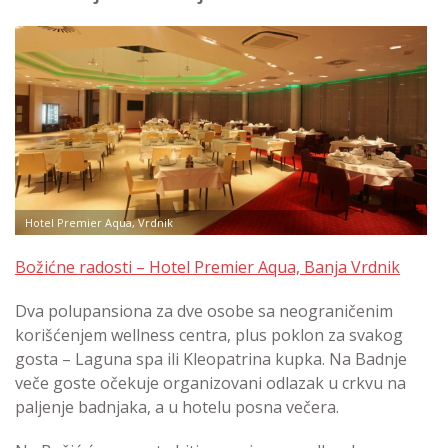
Hotel Premier Aqua, Vrdnik
Božićne radosti – Hotel Premier Aqua, Banja Vrdnik
Dva polupansiona za dve osobe sa neograničenim
korišćenjem wellness centra, plus poklon za svakog
gosta – Laguna spa ili Kleopatrina kupka. Na Badnje
veče goste očekuje organizovani odlazak u crkvu na
paljenje badnjaka, a u hotelu posna večera.