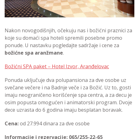
Nakon novogodišnjih, očekuju nas i božićni praznici za
koje su domaći spa hoteli spremili posebne promo
ponude. U nastavku pogledajte sadržaje i cene za
božićne spa aranžmane
.
Božićni SPA paket – Hotel Izvor, Aranđelovac
Ponuda uključuje dva polupansiona za dve osobe uz
svečane večere i na Badnje veče i za Božić. Uz to, gosti
imaju neograničeno korišćenje spa centra, a za decu je
osim popusta omogućen i animatorski program. Dvoje
dece uzrasta do 6 godina imaju besplatan boravak.
Cena:
od 27.994 dinara za dve osobe
Informacije i rezervacije: 065/255-22-65