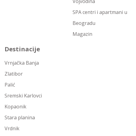
Vojvodina
SPA centri i apartmani u
Beogradu
Magazin
Destinacije
Vrnjačka Banja
Zlatibor
Palić
Sremski Karlovci
Kopaonik
Stara planina
Vrdnik