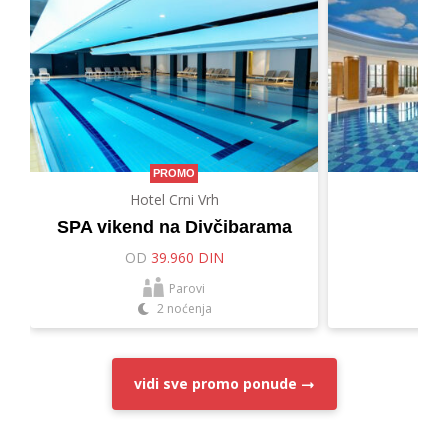
PROMO
Hotel Crni Vrh
Hot
SPA vikend na Divčibarama
Let
OD
39.960 DIN
O
Parovi
2 noćenja
vidi sve
promo ponude