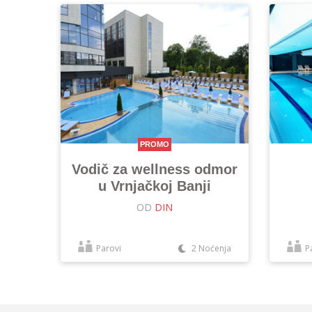
PROMO
Vodič za wellness odmor
u Vrnjačkoj Banji
OD
DIN
Parovi
2 Noćenja
P