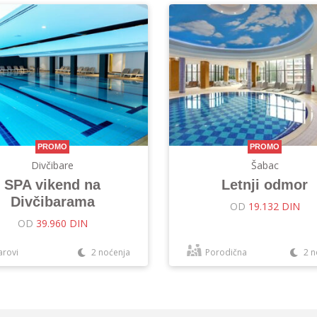
PROMO
PROMO
Divčibare
Šabac
SPA vikend na
Letnji odmor
Divčibarama
OD
19.132 DIN
OD
39.960 DIN
arovi
2 noćenja
Porodična
2 n