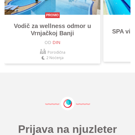
PROMO
Vodič za wellness odmor u
SPA vik
Vrnjačkoj Banji
OD
DIN
Porodična
2 Noćenja
Prijava na njuzleter