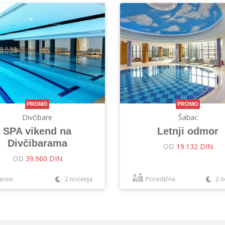
PROMO
PROMO
Divčibare
Šabac
SPA vikend na
Letnji odmor
Divčibarama
OD
19.132 DIN
OD
39.960 DIN
arovi
2 noćenja
Porodična
2 n