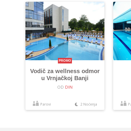
PROMO
Vodič za wellness odmor
u Vrnjačkoj Banji
OD
DIN
Parovi
2 Noćenja
P