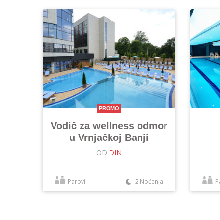
PROMO
Vodič za wellness odmor
u Vrnjačkoj Banji
OD
DIN
Parovi
2 Noćenja
P