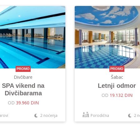
PROMO
PROMO
Divčibare
Šabac
SPA vikend na
Letnji odmor
Divčibarama
OD
19.132 DIN
OD
39.960 DIN
arovi
2 noćenja
Porodična
2 n