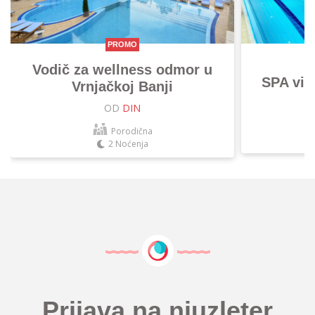
PROMO
Vodič za wellness odmor u
SPA vik
Vrnjačkoj Banji
OD
DIN
Porodična
2 Noćenja
Prijava na njuzleter