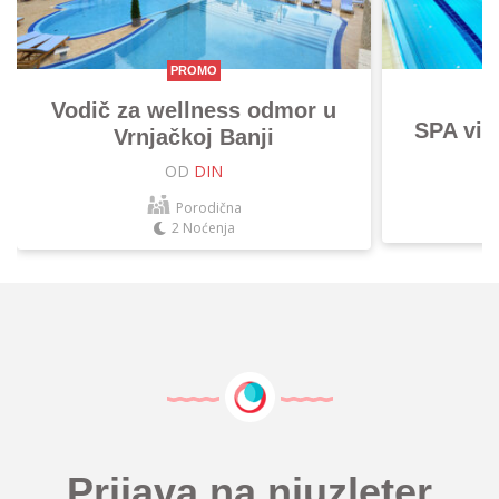
PROMO
Vodič za wellness odmor u
SPA vik
Vrnjačkoj Banji
OD
DIN
Porodična
2 Noćenja
Prijava na njuzleter