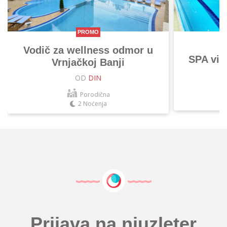
PROMO
Vodič za wellness odmor u
SPA vik
Vrnjačkoj Banji
OD
DIN
Porodična
2 Noćenja
Prijava na njuzleter