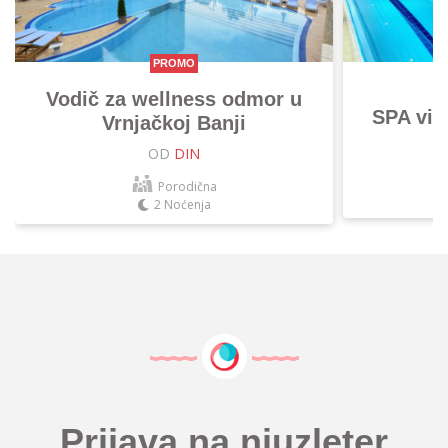
PROMO
Vodič za wellness odmor u
SPA vik
Vrnjačkoj Banji
OD
DIN
Porodična
2 Noćenja
Prijava na njuzleter