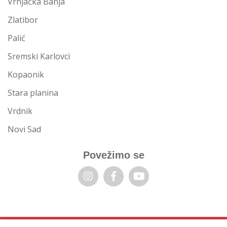
Vrnjačka Banja
Zlatibor
Palić
Sremski Karlovci
Kopaonik
Stara planina
Vrdnik
Novi Sad
Povežimo se