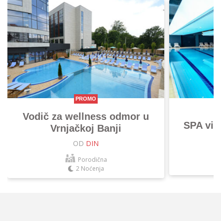
PROMO
Vodič za wellness odmor u
SPA vik
Vrnjačkoj Banji
OD
DIN
Porodična
2 Noćenja