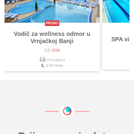
PROMO
Vodič za wellness odmor u
SPA vik
Vrnjačkoj Banji
OD
DIN
Porodična
2 Noćenja