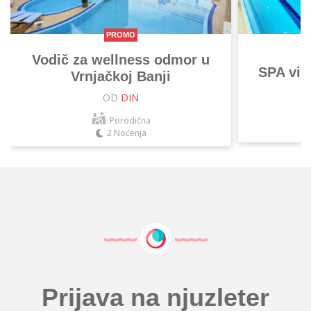
PROMO
Vodič za wellness odmor u
SPA vik
Vrnjačkoj Banji
OD
DIN
Porodična
2 Noćenja
Prijava na njuzleter