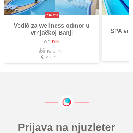
PROMO
Vodič za wellness odmor u
SPA vik
Vrnjačkoj Banji
OD
DIN
Porodična
2 Noćenja
Prijava na njuzleter