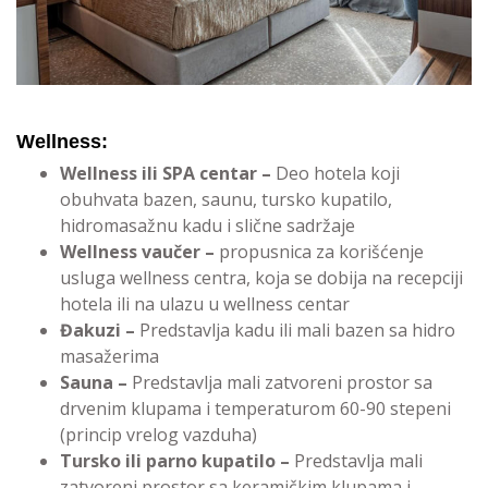
Wellness:
Wellness ili SPA centar –
Deo hotela koji
obuhvata bazen, saunu, tursko kupatilo,
hidromasažnu kadu i slične sadržaje
Wellness vaučer –
propusnica za korišćenje
usluga wellness centra, koja se dobija na recepciji
hotela ili na ulazu u wellness centar
Đakuzi –
Predstavlja kadu ili mali bazen sa hidro
masažerima
Sauna –
Predstavlja mali zatvoreni prostor sa
drvenim klupama i temperaturom 60-90 stepeni
(princip vrelog vazduha)
Tursko ili parno kupatilo –
Predstavlja mali
zatvoreni prostor sa keramičkim klupama i