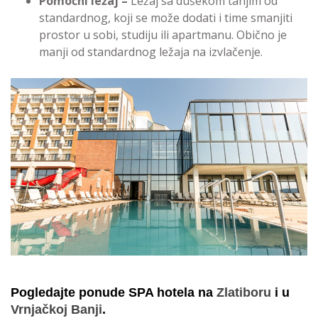
Pomoćni ležaj
–
Ležaj sa dušekom tanjim od
standardnog, koji se može dodati i time smanjiti
prostor u sobi, studiju ili apartmanu. Obično je
manji od standardnog ležaja na izvlačenje.
Pogledajte ponude SPA hotela na
Zlatiboru
i u
Vrnjačkoj Banji
.