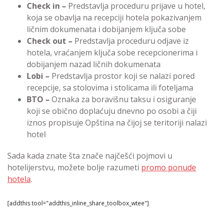
Check in –
Predstavlja proceduru prijave u hotel,
koja se obavlja na recepciji hotela pokazivanjem
ličnim dokumenata i dobijanjem ključa sobe
Check out –
Predstavlja proceduru odjave iz
hotela, vraćanjem ključa sobe recepcionerima i
dobijanjem nazad ličnih dokumenata
Lobi –
Predstavlja prostor koji se nalazi pored
recepcije, sa stolovima i stolicama ili foteljama
BTO –
Oznaka za boravišnu taksu i osiguranje
koji se obično doplaćuju dnevno po osobi a čiji
iznos propisuje Opština na čijoj se teritoriji nalazi
hotel
Sada kada znate šta znače najčešći pojmovi u
hotelijerstvu, možete bolje razumeti
promo ponude
hotela
.
[addthis tool="addthis_inline_share_toolbox_wtee"]