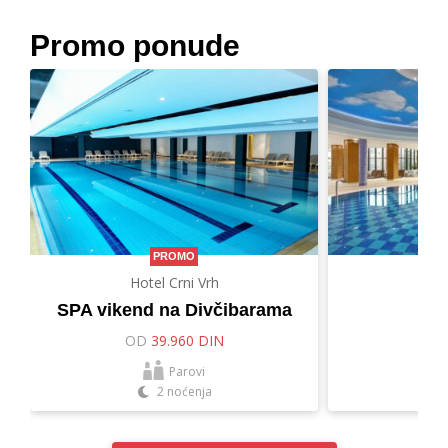
Promo ponude
PROMO
Hotel Crni Vrh
Hot
SPA vikend na Divčibarama
Let
OD
39.960 DIN
O
Parovi
2 noćenja