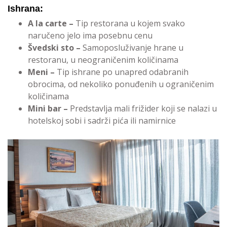
Ishrana:
A la carte –
Tip restorana u kojem svako
naručeno jelo ima posebnu cenu
Švedski sto –
Samoposluživanje hrane u
restoranu, u neograničenim količinama
Meni –
Tip ishrane po unapred odabranih
obrocima, od nekoliko ponuđenih u ograničenim
količinama
Mini bar –
Predstavlja mali frižider koji se nalazi u
hotelskoj sobi i sadrži pića ili namirnice