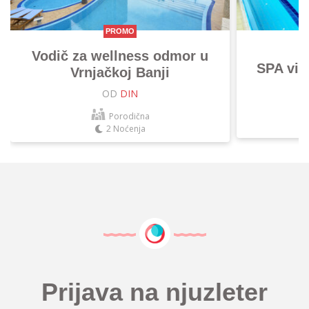
PROMO
Vodič za wellness odmor u
SPA vik
Vrnjačkoj Banji
OD
DIN
Porodična
2 Noćenja
Prijava na njuzleter