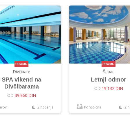
PROMO
PROMO
Divčibare
Šabac
SPA vikend na
Letnji odmor
Divčibarama
OD
19.132 DIN
OD
39.960 DIN
arovi
2 noćenja
Porodična
2 n