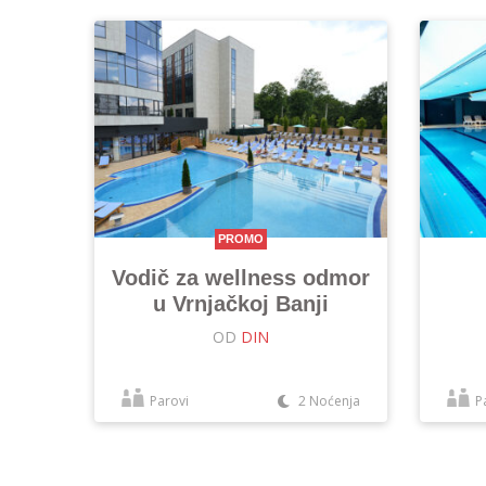
PROMO
Vodič za wellness odmor
u Vrnjačkoj Banji
OD
DIN
Parovi
2 Noćenja
P