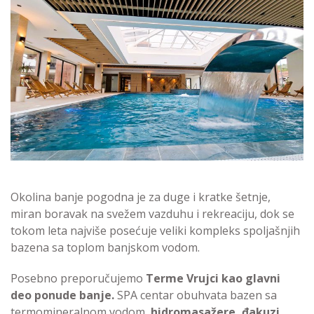
Okolina banje pogodna je za duge i kratke šetnje,
miran boravak na svežem vazduhu i rekreaciju, dok se
tokom leta najviše posećuje veliki kompleks spoljašnjih
bazena sa toplom banjskom vodom.
Posebno preporučujemo
Terme Vrujci kao glavni
deo ponude banje.
SPA centar obuhvata bazen sa
termomineralnom vodom,
hidromasažere, đakuzi,