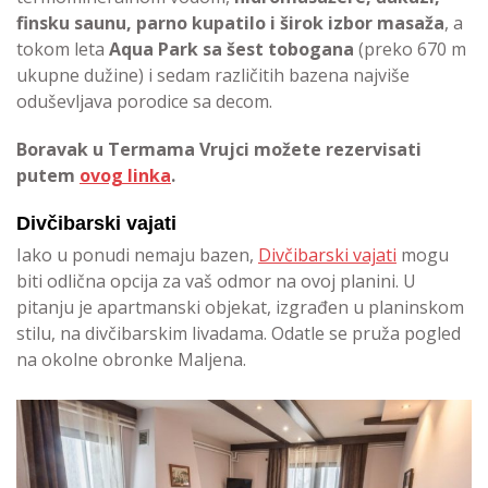
finsku saunu, parno kupatilo i širok izbor masaža
, a
tokom leta
Aqua Park sa šest tobogana
(preko 670 m
ukupne dužine) i sedam različitih bazena najviše
oduševljava porodice sa decom.
Boravak u Termama Vrujci možete rezervisati
putem
ovog linka
.
Divčibarski vajati
Iako u ponudi nemaju bazen,
Divčibarski vajati
mogu
biti odlična opcija za vaš odmor na ovoj planini. U
pitanju je apartmanski objekat, izgrađen u planinskom
stilu, na divčibarskim livadama. Odatle se pruža pogled
na okolne obronke Maljena.