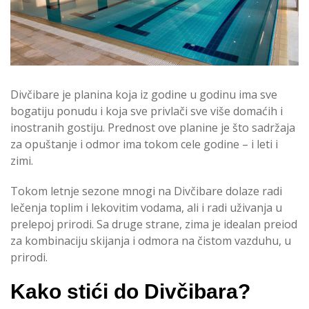
Divčibare je planina koja iz godine u godinu ima sve
bogatiju ponudu i koja sve privlači sve više domaćih i
inostranih gostiju. Prednost ove planine je što sadržaja
za opuštanje i odmor ima tokom cele godine – i leti i
zimi.
Tokom letnje sezone mnogi na Divčibare dolaze radi
lečenja toplim i lekovitim vodama, ali i radi uživanja u
prelepoj prirodi. Sa druge strane, zima je idealan preiod
za kombinaciju skijanja i odmora na čistom vazduhu, u
prirodi.
Kako stići do Divčibara?