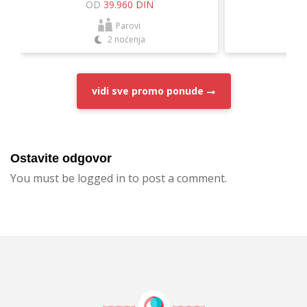
OD
39.960 DIN
O
Parovi
2 noćenja
vidi sve
promo ponude
Ostavite odgovor
You must be logged in to post a comment.