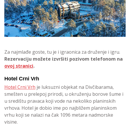
Za najmlađe goste, tu je i igraonica za druženje i igru.
Rezervaciju možete izvršiti pozivom telefonom na
ovoj stranici
.
Hotel Crni Vrh
Hotel Crni Vrh
je luksuzni objekat na Divčibarama,
smešten u prelepoj prirodi, u okruženju borove šume i
u središtu pravaca koji vode na nekoliko planinskih
vrhova. Hotel je dobio ime po najbližem planinskom
vrhu koji se nalazi na čak 1096 metara nadmorske
visine.