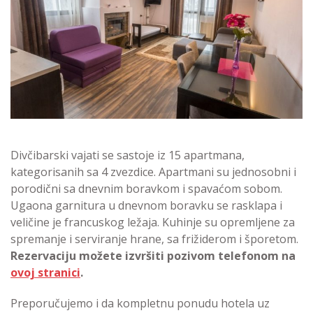
Divčibarski vajati se sastoje iz 15 apartmana,
kategorisanih sa 4 zvezdice. Apartmani su jednosobni i
porodični sa dnevnim boravkom i spavaćom sobom.
Ugaona garnitura u dnevnom boravku se rasklapa i
veličine je francuskog ležaja. Kuhinje su opremljene za
spremanje i serviranje hrane, sa frižiderom i šporetom.
Rezervaciju možete izvršiti pozivom telefonom na
ovoj stranici
.
Preporučujemo i da kompletnu ponudu hotela uz