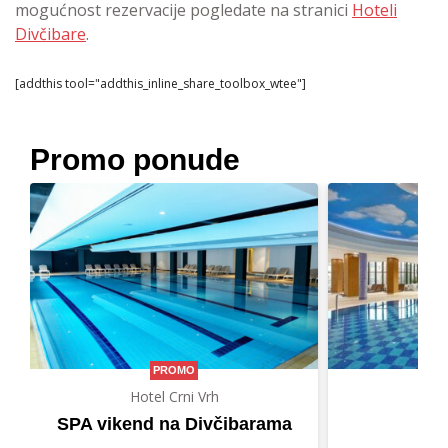
mogućnost rezervacije pogledate na stranici
Hoteli
Divčibare
.
[addthis tool="addthis_inline_share_toolbox_wtee"]
Promo ponude
PROMO
Hotel Crni Vrh
Hot
SPA vikend na Divčibarama
Let