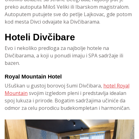
preko autoputa Miloš Veliki ili Ibarskom magistralom.
Autoputem putujete sve do petlje Lajkovac, gde potom
kod mesta Divci odvajate ka Divčibarama.
Hoteli Divčibare
Evo i nekoliko predloga za najbolje hotele na
Divčibarama, a koji u ponudi imaju i SPA sadržaje ili
bazen.
Royal Mountain Hotel
Ušuškan u gustoj borovoj šumi Divčibara,
hotel Royal
Mountain
svojim izgledom pleni i predstavlja idealan
spoj lukuza i prirode. Bogatim sadržajima učiniće da
odmor za celu porodicu budekompletan i harmoničan.