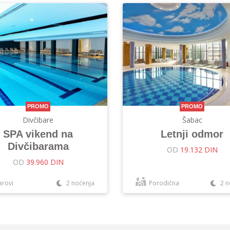
PROMO
PROMO
Divčibare
Šabac
SPA vikend na
Letnji odmor
Divčibarama
OD
19.132 DIN
OD
39.960 DIN
arovi
2 noćenja
Porodična
2 n