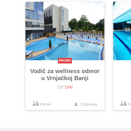
PROMO
Vodič za wellness odmor
u Vrnjačkoj Banji
OD
DIN
Parovi
2 Noćenja
P