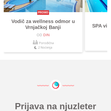
PROMO
Vodič za wellness odmor u
SPA vik
Vrnjačkoj Banji
OD
DIN
Porodična
2 Noćenja
Prijava na njuzleter