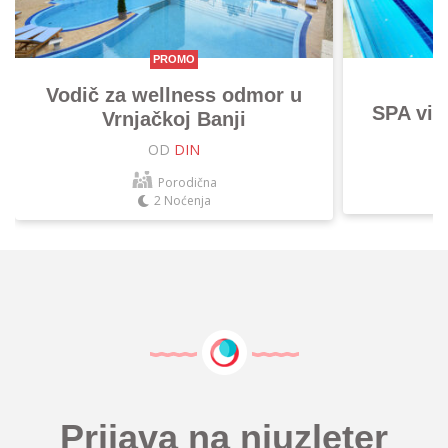
PROMO
Vodič za wellness odmor u
SPA vik
Vrnjačkoj Banji
OD
DIN
Porodična
2 Noćenja
Prijava na njuzleter