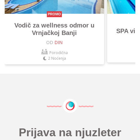
PROMO
Vodič za wellness odmor u
SPA vik
Vrnjačkoj Banji
OD
DIN
Porodična
2 Noćenja
Prijava na njuzleter