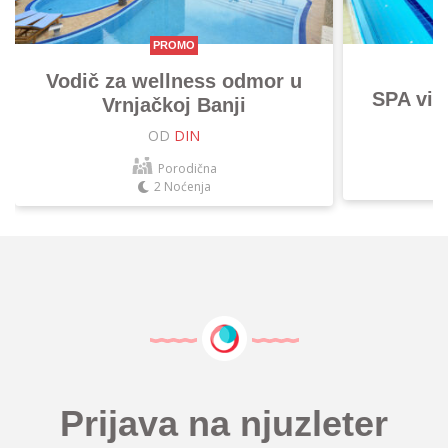
PROMO
Vodič za wellness odmor u
SPA vik
Vrnjačkoj Banji
OD
DIN
Porodična
2 Noćenja
Prijava na njuzleter