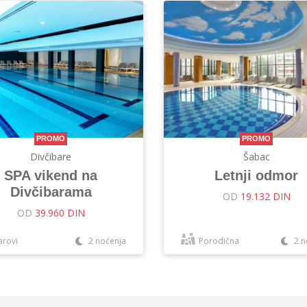
PROMO
PROMO
Divčibare
Šabac
SPA vikend na
Letnji odmor
Divčibarama
OD
19.132 DIN
OD
39.960 DIN
arovi
2 noćenja
Porodična
2 n