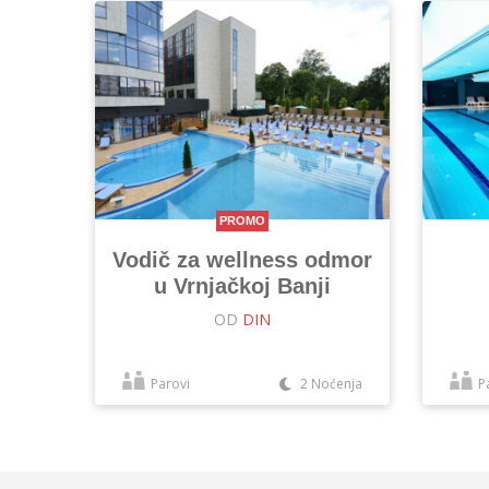
PROMO
Vodič za wellness odmor
u Vrnjačkoj Banji
OD
DIN
Parovi
2 Noćenja
P