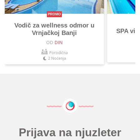
PROMO
Vodič za wellness odmor u
SPA vik
Vrnjačkoj Banji
OD
DIN
Porodična
2 Noćenja
Prijava na njuzleter