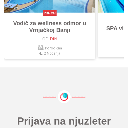
PROMO
Vodič za wellness odmor u
SPA vik
Vrnjačkoj Banji
OD
DIN
Porodična
2 Noćenja
Prijava na njuzleter