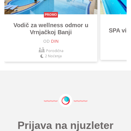
PROMO
Vodič za wellness odmor u
SPA vik
Vrnjačkoj Banji
OD
DIN
Porodična
2 Noćenja
Prijava na njuzleter