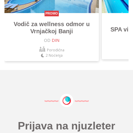
PROMO
Vodič za wellness odmor u
SPA vik
Vrnjačkoj Banji
OD
DIN
Porodična
2 Noćenja
Prijava na njuzleter