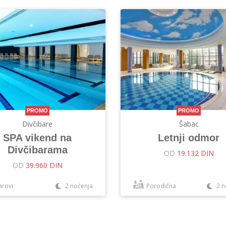
PROMO
PROMO
Divčibare
Šabac
SPA vikend na
Letnji odmor
Divčibarama
OD
19.132 DIN
OD
39.960 DIN
arovi
2 noćenja
Porodična
2 n