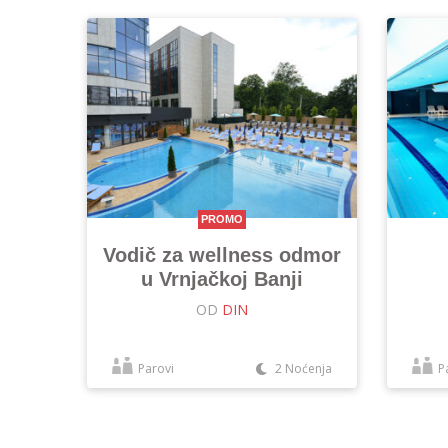
PROMO
Vodič za wellness odmor
u Vrnjačkoj Banji
OD
DIN
Parovi
2 Noćenja
P