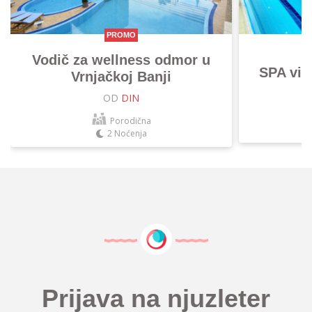
PROMO
Vodič za wellness odmor u
SPA vik
Vrnjačkoj Banji
OD
DIN
Porodična
2 Noćenja
Prijava na njuzleter