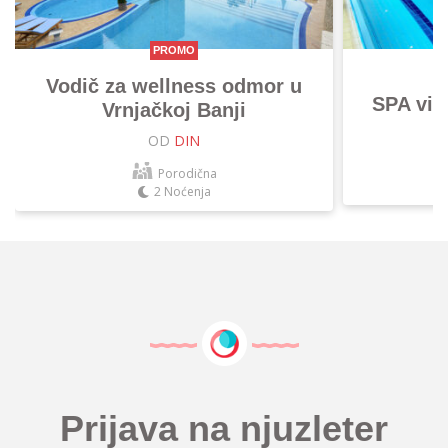
PROMO
Vodič za wellness odmor u
SPA vik
Vrnjačkoj Banji
OD
DIN
Porodična
2 Noćenja
Prijava na njuzleter