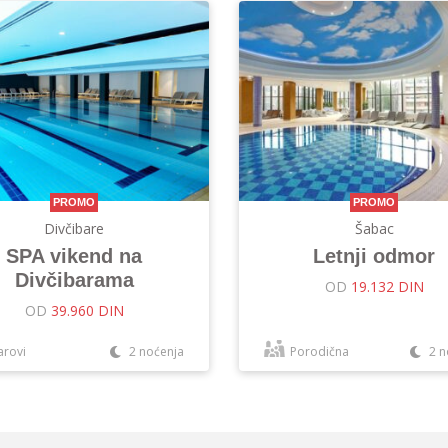
PROMO
PROMO
Divčibare
Šabac
SPA vikend na
Letnji odmor
Divčibarama
OD
19.132 DIN
OD
39.960 DIN
arovi
2 noćenja
Porodična
2 n