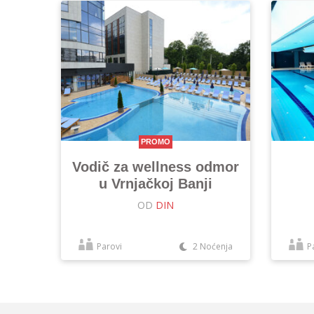
PROMO
Vodič za wellness odmor
u Vrnjačkoj Banji
OD
DIN
Parovi
2 Noćenja
P