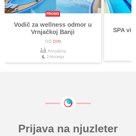
PROMO
Vodič za wellness odmor u
SPA vik
Vrnjačkoj Banji
OD
DIN
Porodična
2 Noćenja
Prijava na njuzleter