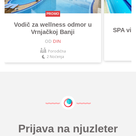
PROMO
Vodič za wellness odmor u
SPA vik
Vrnjačkoj Banji
OD
DIN
Porodična
2 Noćenja
Prijava na njuzleter