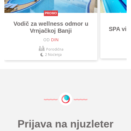
PROMO
Vodič za wellness odmor u
SPA vik
Vrnjačkoj Banji
OD
DIN
Porodična
2 Noćenja
Prijava na njuzleter