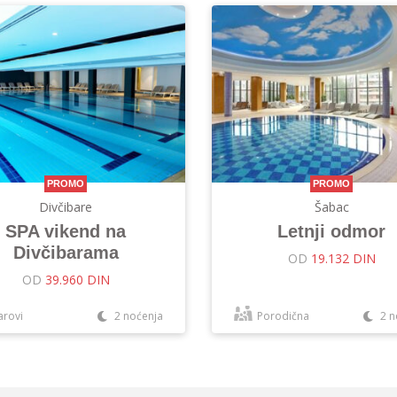
PROMO
PROMO
Divčibare
Šabac
SPA vikend na
Letnji odmor
Divčibarama
OD
19.132 DIN
OD
39.960 DIN
arovi
2 noćenja
Porodična
2 n