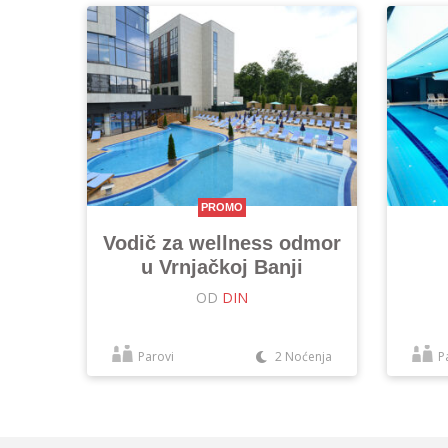
PROMO
Vodič za wellness odmor
u Vrnjačkoj Banji
OD
DIN
Parovi
2 Noćenja
P