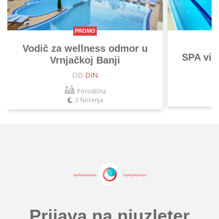
PROMO
Vodič za wellness odmor u
SPA vik
Vrnjačkoj Banji
OD
DIN
Porodična
2 Noćenja
Prijava na njuzleter