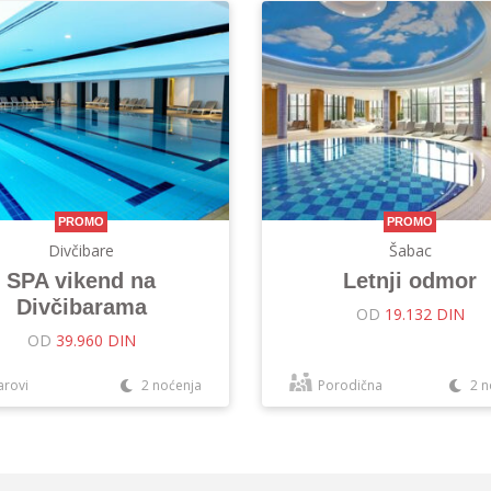
PROMO
PROMO
Divčibare
Šabac
SPA vikend na
Letnji odmor
Divčibarama
OD
19.132 DIN
OD
39.960 DIN
arovi
2 noćenja
Porodična
2 n