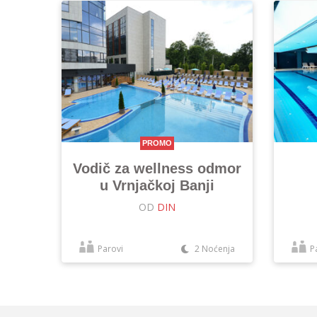
PROMO
Vodič za wellness odmor
u Vrnjačkoj Banji
OD
DIN
Parovi
2 Noćenja
P