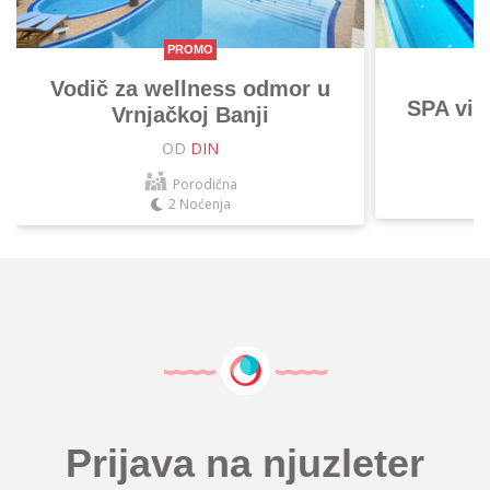
PROMO
Vodič za wellness odmor u
SPA vik
Vrnjačkoj Banji
OD
DIN
Porodična
2 Noćenja
Prijava na njuzleter