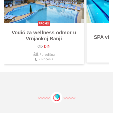
PROMO
Vodič za wellness odmor u
SPA vik
Vrnjačkoj Banji
OD
DIN
Porodična
2 Noćenja