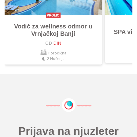
PROMO
Vodič za wellness odmor u
SPA vik
Vrnjačkoj Banji
OD
DIN
Porodična
2 Noćenja
Prijava na njuzleter