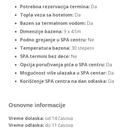
Potrebna rezervacija termina:
Da
Topla veza sa hotelom:
Da
Bazen sa termalnom vodom:
Da
Dimenzije bazena:
9 x 4.5m
Podno grejanje u SPA centru:
Ne
Temperatura bazena:
30 stepeni
SPA termini bez dece:
Ne
Opcija poručivanja pića u SPA centru:
Da
Mogućnost više ulazaka u SPA centar:
Da
Korišćenje SPA centra na dan odlaska:
Da
Osnovne informacije
Vreme dolaska:
od 14 časova
Vreme odlaska:
do 11 časova