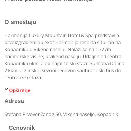
O smeštaju
Harmonija Luxury Mountain Hotel & Spa predstavlja
prvoizgradjeni objekat Harmonija resorta situiran na
Kopaoniku u Vikend naselju. Nalazi se na 1.327m
nadmorske visine, u vikend naselju. Udaljen od centra
Kopaonika 6km, a od najbliže ski staze Sunčana Dolina
2.8km. U zimskoj sezoni redovno saobraća ski bus do
centra i ski staza.
Opširnije
Adresa
Stefana Prvovenčanog 50, Vikend naselje, Kopaonik
Cenovnik