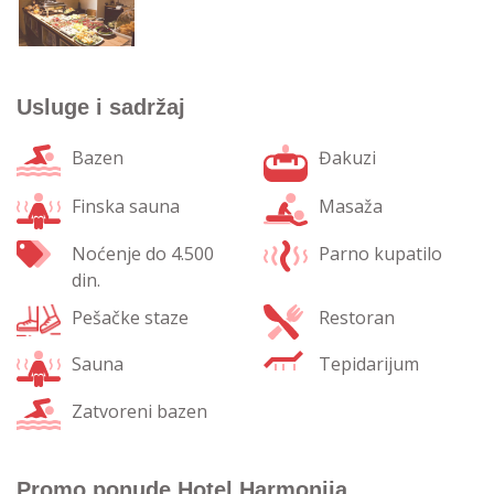
Usluge i sadržaj
Bazen
Đakuzi
Finska sauna
Masaža
Noćenje do 4.500
Parno kupatilo
din.
Pešačke staze
Restoran
Sauna
Tepidarijum
Zatvoreni bazen
Promo ponude Hotel Harmonija