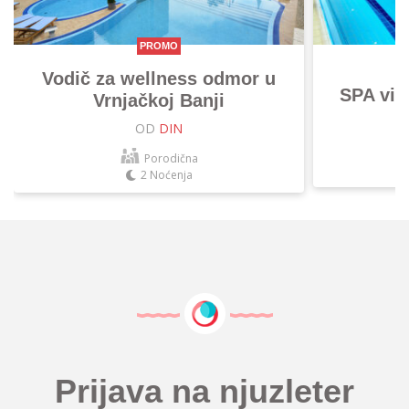
PROMO
Vodič za wellness odmor u
SPA vik
Vrnjačkoj Banji
OD
DIN
Porodična
2 Noćenja
Prijava na njuzleter