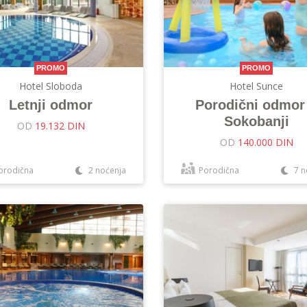
PROMO
PROMO
Hotel Sloboda
Hotel Sunce
Letnji odmor
Porodični odmor
Sokobanji
OD
19.132 DIN
OD
140.000 DIN
orodična
2 noćenja
Porodična
7 n