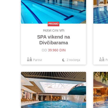
PROMO
Hotel Crni Vrh
SPA vikend na
Divčibarama
OD
39.960 DIN
Parovi
2 noćenja
P