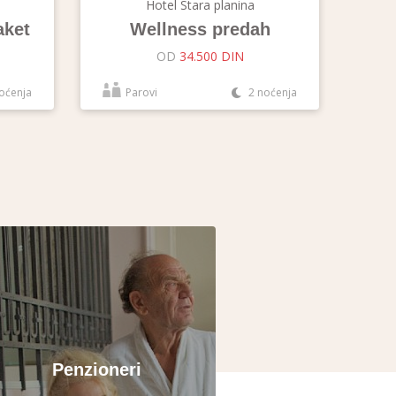
Hotel Stara planina
aket
Wellness predah
OD
34.500 DIN
oćenja
Parovi
2 noćenja
Penzioneri