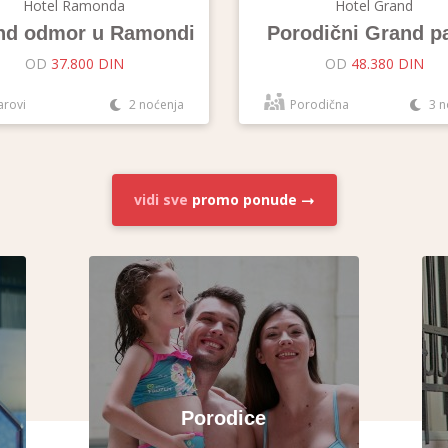
Hotel Ramonda
Hotel Grand
nd odmor u Ramondi
Porodični Grand p
OD
37.800 DIN
OD
48.380 DIN
arovi
2 noćenja
Porodična
3 n
vidi sve
promo ponude
Porodice