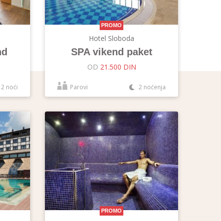
PROMO
Hotel Sloboda
nd
SPA vikend paket
OD
21.500 DIN
2 noći
Parovi
2 noćenja
PROMO