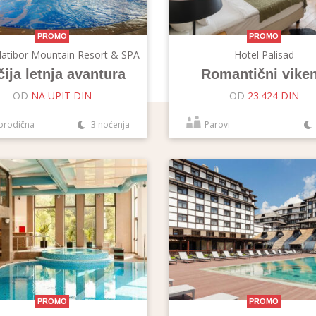
PROMO
PROMO
latibor Mountain Resort & SPA
Hotel Palisad
ija letnja avantura
Romantični vike
OD
NA UPIT DIN
OD
23.424 DIN
orodična
3 noćenja
Parovi
PROMO
PROMO