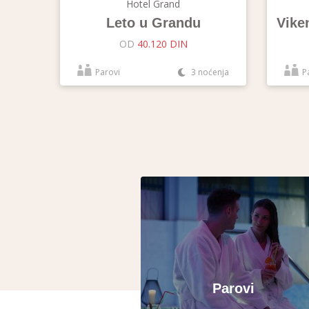
Hotel Grand
Leto u Grandu
Vike
OD
40.120 DIN
Parovi
3 noćenja
P
Parovi