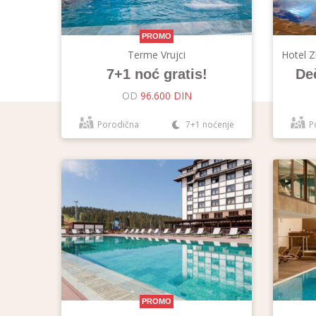
PROMO
Terme Vrujci
Hotel Z
7+1 noć gratis!
Deč
OD
96.600 DIN
Porodična
7+1 noćenje
P
PROMO