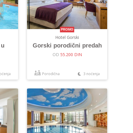
PROMO
Hotel Gorski
 u
Gorski porodični predah
OD
55.200 DIN
oćenja
Porodična
3 noćenja