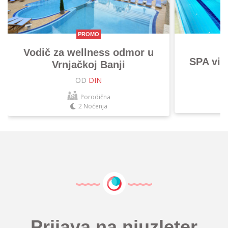
PROMO
Vodič za wellness odmor u
SPA vik
Vrnjačkoj Banji
OD
DIN
Porodična
2 Noćenja
Prijava na njuzleter