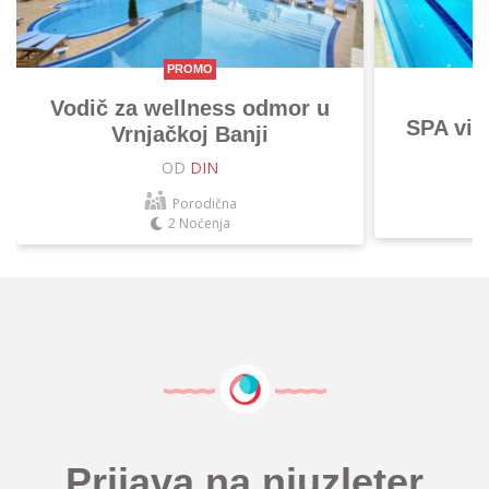
PROMO
Vodič za wellness odmor u
SPA vik
Vrnjačkoj Banji
OD
DIN
Porodična
2 Noćenja
Prijava na njuzleter