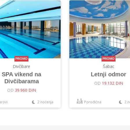
PROMO
PROMO
Divčibare
Šabac
SPA vikend na
Letnji odmor
Divčibarama
OD
19.132 DIN
OD
39.960 DIN
arovi
2 noćenja
Porodična
2 n