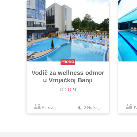
PROMO
Vodič za wellness odmor
u Vrnjačkoj Banji
OD
DIN
Parovi
2 Noćenja
P