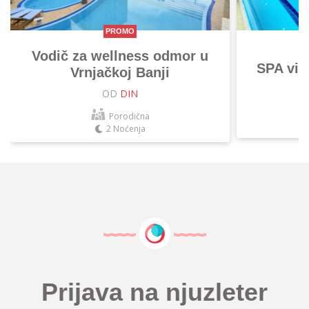
PROMO
Vodič za wellness odmor u
SPA vik
Vrnjačkoj Banji
OD
DIN
Porodična
2 Noćenja
Prijava na njuzleter