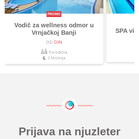
PROMO
Vodič za wellness odmor u
SPA vik
Vrnjačkoj Banji
OD
DIN
Porodična
2 Noćenja
Prijava na njuzleter