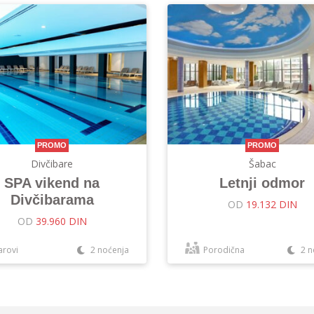
PROMO
PROMO
Divčibare
Šabac
SPA vikend na
Letnji odmor
Divčibarama
OD
19.132 DIN
OD
39.960 DIN
arovi
2 noćenja
Porodična
2 n