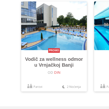
PROMO
Vodič za wellness odmor
u Vrnjačkoj Banji
OD
DIN
Parovi
2 Noćenja
P