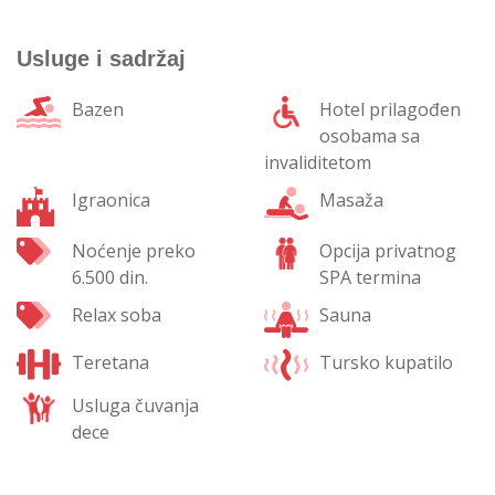
Usluge i sadržaj
Bazen
Hotel prilagođen
osobama sa
invaliditetom
Igraonica
Masaža
Noćenje preko
Opcija privatnog
6.500 din.
SPA termina
Relax soba
Sauna
Teretana
Tursko kupatilo
Usluga čuvanja
dece